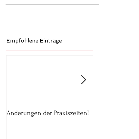
Nachrichten. Einige Meldungen
beruhen auf...
Empfohlene Einträge
Änderungen der Praxiszeiten!
Parkmöglichkeit
02.05.20