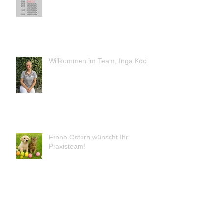
Willkommen im Team, Inga Koch!
Frohe Ostern wünscht Ihr
Praxisteam!
Atemfrequenz Tagebuch/App