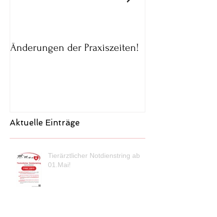
Änderungen der Praxiszeiten!
Parkmöglichkeit
02.05.20
Aktuelle Einträge
Tierärztlicher Notdienstring ab
01.Mai!