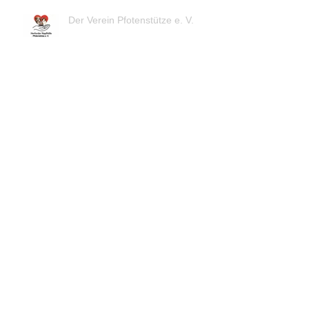
Der Verein Pfotenstütze e. V.
Öffnungszeiten Feiertage
Willkommen im Team, Inga Koch!