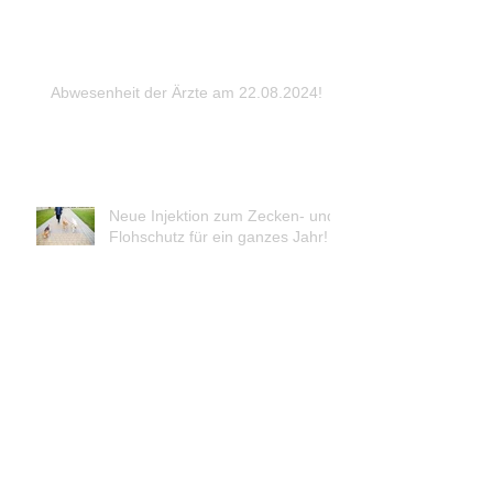
Abwesenheit der Ärzte am 22.08.2024!
Neue Injektion zum Zecken- und
Flohschutz für ein ganzes Jahr!
Archiv
April 2026
(1)
1 Beitrag
März 2026
(1)
1 Beitrag
Dezember 2025
(1)
1 Beitrag
August 2025
(1)
1 Beitrag
April 2025
(1)
1 Beitrag
März 2025
(1)
1 Beitrag