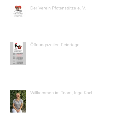
Der Verein Pfotenstütze e. V.
Öffnungszeiten Feiertage
Willkommen im Team, Inga Koch!