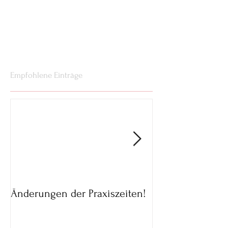
Empfohlene Einträge
Änderungen der Praxiszeiten!
Parkmöglichkeit
02.05.20