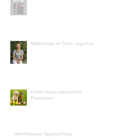
Willkommen im Team, Inga Koch!
Frohe Ostern wünscht Ihr
Praxisteam!
Atemfrequenz Tagebuch/App