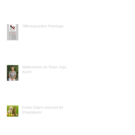
Öffnungszeiten Feiertage
Willkommen im Team, Inga
Koch!
Frohe Ostern wünscht Ihr
Praxisteam!