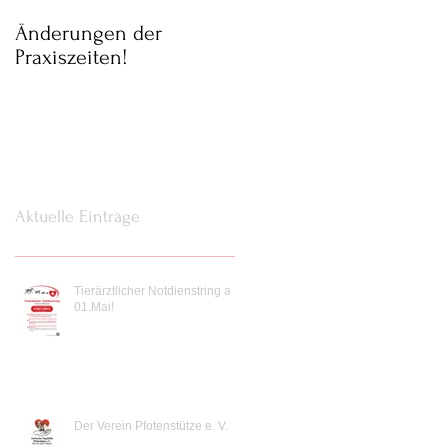
Änderungen der
Parkmöglichkeit am
Praxiszeiten!
Samstag 02.05.20
Aktuelle Einträge
Tierärztlicher Notdienstring ab
01.Mai!
Der Verein Pfotenstütze e. V.