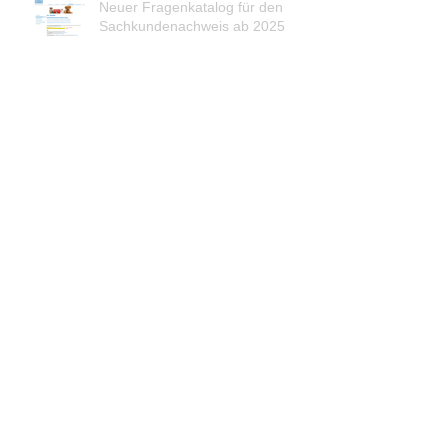
Neuer Fragenkatalog für den
Sachkundenachweis ab 2025
Öffnungszeiten Weihnachten
Abwesenheit der Ärzte am 22.08.2024!
Neue Injektion zum Zecken- und
Flohschutz für ein ganzes Jahr!