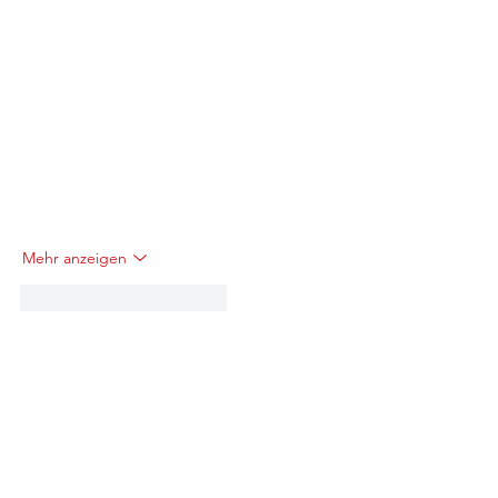
Mehr anzeigen
Gefällt mir
Antworten