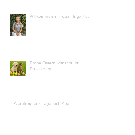
Willkommen im Team, Inga Koch!
Frohe Ostern wünscht Ihr
Praxisteam!
Atemfrequenz Tagebuch/App