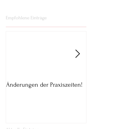
Empfohlene Einträge
Änderungen der Praxiszeiten!
Parkmöglichkeit
02.05.20