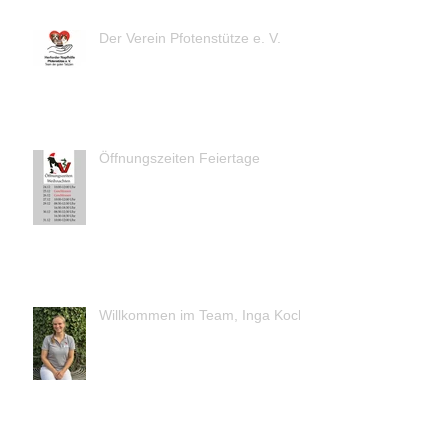
Der Verein Pfotenstütze e. V.
Öffnungszeiten Feiertage
Willkommen im Team, Inga Koch!