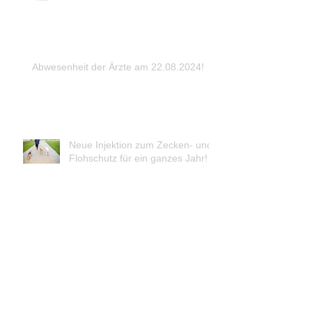
Abwesenheit der Ärzte am 22.08.2024!
Neue Injektion zum Zecken- und
Flohschutz für ein ganzes Jahr!
Archiv
April 2026
(1)
1 Beitrag
März 2026
(1)
1 Beitrag
Dezember 2025
(1)
1 Beitrag
August 2025
(1)
1 Beitrag
April 2025
(1)
1 Beitrag